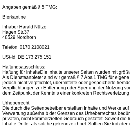
Zum
Angaben gemäß § 5 TMG:
Inhalt
Bierkantine
springen
Inhaber Harald Nützel
Hagen Str.37
48529 Nordhorn
Telefon: 0170 2108021
USt-Id: DE 173 275 151
Haftungsausschluss:
Haftung für InhalteDie Inhalte unserer Seiten wurden mit größte
Als Diensteanbieter sind wir gemäß § 7 Abs.1 TMG für eigene 
jedoch nicht verpflichtet, übermittelte oder gespeicherte fre
Verpflichtungen zur Entfernung oder Sperrung der Nutzung von
dem Zeitpunkt der Kenntnis einer konkreten Rechtsverletzun
Urheberrecht
Die durch die Seitenbetreiber erstellten Inhalte und Werke au
Verwertung außerhalb der Grenzen des Urheberrechtes bedürfen
privaten, nicht kommerziellen Gebrauch gestattet. Soweit die I
Inhalte Dritter als solche gekennzeichnet. Sollten Sie trotz